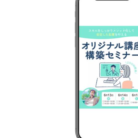
日
時
: