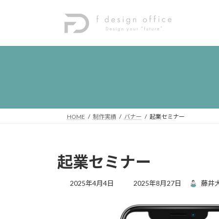
コ
ナ
ン
ビ
テ
ゲ
ン
ー
ツ
シ
へ
ョ
ス
ン
キ
に
ッ
移
プ
動
HOME
制作実績
バナー
起業セミナー
起業セミナー
最
2025年4月4日
2025年8月27日
藤井
終
更
新