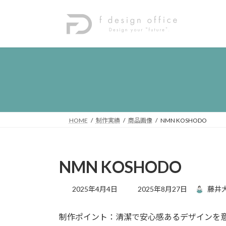
コ
ナ
ン
ビ
テ
ゲ
ン
ー
ツ
シ
へ
ョ
ス
ン
キ
に
ッ
移
プ
動
HOME
制作実績
商品画像
NMN KOSHODO
NMN KOSHODO
最
2025年4月4日
2025年8月27日
藤井
終
更
制作ポイント：清潔で安心感あるデザインを
新