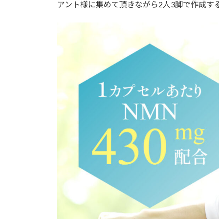
日
アント様に集めて頂きながら2人3脚で作成す
時
: